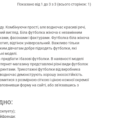
Показано від 1 до 3 з 3 (всього сторінок: 1)
у. Комбінуючи прості, але водночас красиві речі,
ий вигляд. Біла футболка жіноча є незамінним
ками, фасонами і фактурами. Футболка біла жіноча
отип, відтінок універсальний. Важливо тільки
ким дівчатам добре підходять футболки, які
ні моделі.
 придбати і базові футболки. В наявності моделі
 інтернет-магазину представлені різні види футболок
 принтами. Трикотажні футболки від виробника
 водночас демонструють хорошу зносостійкість.
йомитися з розмірною сіткою і ціною кожної окремої
заповнивши форму на сайті, або зв'язавшись з
дно:
силуету);
ойфренди;