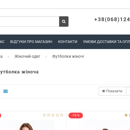
+38(068)124
АС
ВІДГУКИ ПРО МАГАЗИН
КОНТАКТИ
УМОВИ ДОСТАВКИ ТА ОП
на
Жіночий одяг
Футболки жіночі
футболка жіноча
Показати:
-15 %