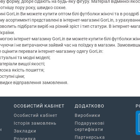
ву форму, добре сідають на будь-яку фігуру. Матеріал відмінної якос
отнішу пору року, швидко сохне.
ині GorLin Ви можете купити оптом білі футболки жіночі та в роздрі
у асортименті представлені в інтернет-магазині GorLin, з урахуванн
озволить підібрати виріб на різний зріст і тип статури. В інтернет-
України.
огою інтернет-магазину GorLin ви можете купити білі футболки жіночі
чуючи і не витрачаючи зайвий час на поїздку в магазин. Замовивши 
 оцінити переваги інтернет-магазину одягу GorLin:
туальні та модні моделі;
атеріали вищої якості;
исока якість пошиття;
ступні ціни;
видке відправлення замовлення.
ОСОБИСТИЙ КАБІНЕТ
ДОДАТКОВО
Р
Особистий кабінет
Виробники
Історія замовлень
Подарункові
н
сертифікати
Закладки
Партнерська
Розсилка