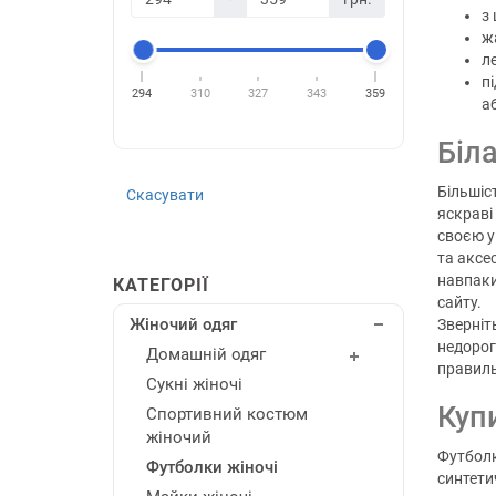
з
ж
л
п
294
310
327
343
359
а
Біл
Більшіс
Скасувати
яскраві
своєю у
та аксе
навпаки
КАТЕГОРІЇ
сайту.
Жіночий одяг
Зверніт
недорог
Домашній одяг
правиль
Сукні жіночі
Куп
Спортивний костюм
жіночий
Футболк
Футболки жіночі
синтети