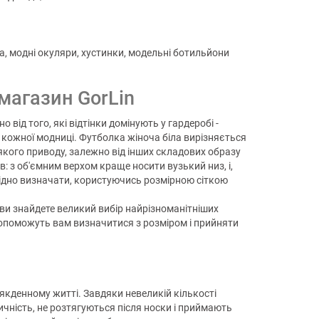
, модні окуляри, хустинки, модельні ботильйони
магазин GorLin
від того, які відтінки домінують у гардеробі -
у кожної модниці. Футболка жіноча біла вирізняється
-якого приводу, залежно від інших складових образу
: з об'ємним верхом краще носити вузький низ, і,
хідно визначати, користуючись розмірною сіткою
т ви знайдете великий вибір найрізноманітніших
допоможуть вам визначитися з розміром і прийняти
сякденному житті. Завдяки невеликій кількості
чність, не розтягуються після носки і приймають