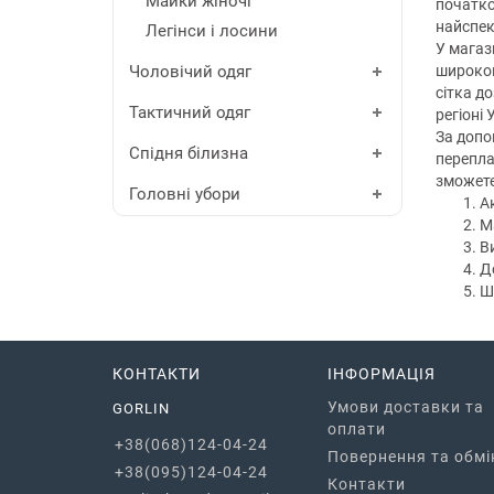
Майки жіночі
початко
найспек
Легінси і лосини
У магаз
Чоловічий одяг
широком
сітка д
Тактичний одяг
регіоні 
За допом
Спідня білизна
перепла
зможете
Головні убори
Ак
М
В
До
Ш
КОНТАКТИ
ІНФОРМАЦІЯ
Умови доставки та
GORLIN
оплати
+38(068)124-04-24
Повернення та обмі
+38(095)124-04-24
Контакти