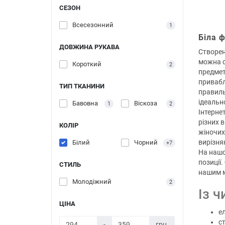
СЕЗОН
Всесезонний
1
Біла 
ДОВЖИНА РУКАВА
Створен
можна с
Короткий
2
предмет
привабл
ТИП ТКАНИНИ
правиль
ідеальн
Бавовна
Віскоза
1
2
Інтерне
різних в
КОЛІР
жіночих
вирізня
Білий
Чорний
+7
На нашо
позиції
СТИЛЬ
нашим м
Молодіжний
2
Із 
ЦІНА
ел
с
-
грн.