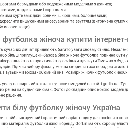
 шортами-бермудами або подовженими моделями з джинса;
акетами, кардиганами і сорочками;
егкими куртками: джинсовими, шкіряними, болоньєвими;
ідкреслити вишуканими аксесуарами та взуттям (витончена сумочка
бо козаки тощо).
а футболка жіноча купити інтернет-
ть сучасних дівчат приділяють багато уваги своєму стилю. Незалежно 
 або більш приглушені - базова біла жіноча футболка повинна бути 
ніверсальністю та практичністю, оскільки вдягнути її можна з будь
суарів. Під час вибору фасону можна скористатися порадою стилістів
, з вузьким верхом - об'ємний низ. Розміри жіночих футболок необ
ь увагу на широкий каталог сучасних моделей на сайті gorlin.ua. Ту
их речей на будь-який смак. Фото і докладний опис кожної моделі 
не рішення.
ити білу футболку жіночу Україна
и - найбільш зручний і практичний варіант одягу для носіння в пов
чних матеріалів футболки жіночі бренду GorLin мають хорошу еласти