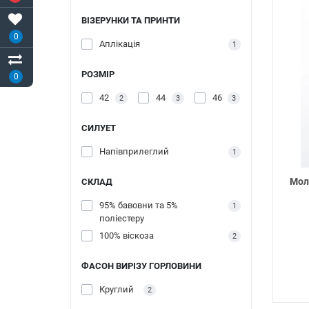
ВІЗЕРУНКИ ТА ПРИНТИ
0
Аплікація
1
РОЗМІР
0
42
44
46
2
3
3
СИЛУЕТ
Напівприлеглий
1
Мол
СКЛАД
95% бавовни та 5%
1
поліестеру
100% віскоза
2
ФАСОН ВИРІЗУ ГОРЛОВИНИ
Круглий
2