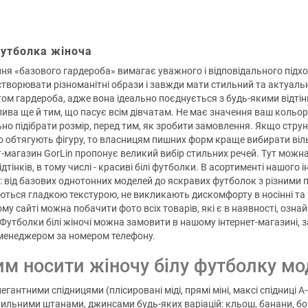
футболка жіноча
ня «базового гардероба» вимагає уважного і відповідального підход
творювати різноманітні образи і завжди мати стильний та актуальн
ом гардероба, адже вона ідеально поєднується з будь-якими відтін
ива ще й тим, що пасує всім дівчатам. Не має значення ваш кольор
но підібрати розмір, перед тим, як зробити замовлення. Якщо струн
о обтягують фігуру, то власницям пишних форм краще вибирати віль
т-магазин GorLin пропонує великий вибір стильних речей. Тут можна
ідтінків, в тому числі - красиві білі футболки. В асортименті нашого
: від базових однотонних моделей до яскравих футболок з різними
ються гладкою текстурою, не викликають дискомфорту в носінні та
му сайті можна побачити фото всіх товарів, які є в наявності, озна
. Футболки білі жіночі можна замовити в нашому інтернет-магазині, 
енеджером за номером телефону.
чим носити жіночу білу футболку мо
егантними спідницями (плісировані міді, прямі міні, максі спідниці А-
тильними штанами, джинсами будь-яких варіацій: кльош, банани, б