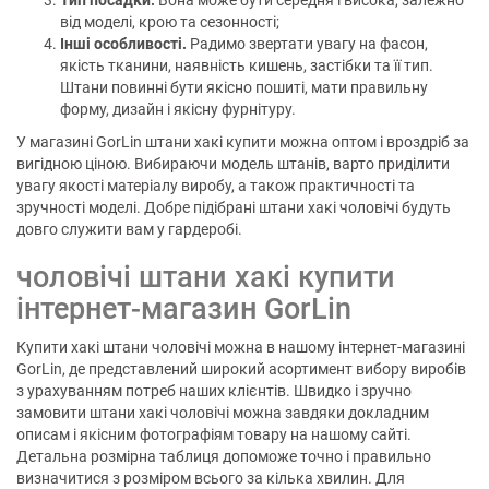
Тип посадки.
Вона може бути середня і висока, залежно
від моделі, крою та сезонності;
Інші особливості.
Радимо звертати увагу на фасон,
якість тканини, наявність кишень, застібки та її тип.
Штани повинні бути якісно пошиті, мати правильну
форму, дизайн і якісну фурнітуру.
У магазині GorLin штани хакі купити можна оптом і вроздріб за
вигідною ціною. Вибираючи модель штанів, варто приділити
увагу якості матеріалу виробу, а також практичності та
зручності моделі. Добре підібрані штани хакі чоловічі будуть
довго служити вам у гардеробі.
чоловічі штани хакі купити
інтернет-магазин GorLin
Купити хакі штани чоловічі можна в нашому інтернет-магазині
GorLin, де представлений широкий асортимент вибору виробів
з урахуванням потреб наших клієнтів. Швидко і зручно
замовити штани хакі чоловічі можна завдяки докладним
описам і якісним фотографіям товару на нашому сайті.
Детальна розмірна таблиця допоможе точно і правильно
визначитися з розміром всього за кілька хвилин. Для