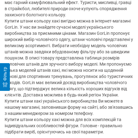
має гарний камуфлювальний ефект. Туристи, мисливці, гравці
в страйкбол, любителі природи охоче купують спорядження
захисного болотного кольору.
Купити штани кольору хакі вигідно можна в інтернет-магазині
GorLin. У нас ви знайдете сучасні моделі українського
виробництва за приємними цінами. Магазин GorLin пропонує
широкий вибір чоловічого одягу, штани чоловічі представлені у
великому асортименті. Вибрати необхідну модель чоловічих
штанів можна завдяки вбудованому фільтру або за швидким
пошуком. В описі товару представлена таблиця розмірів
чоловічих штанів для зручного вибору моделі. Ми пропонуємо
Фільтр
кілька моделей штанів хакі, які можна носити на щоденній
основі для спортивних тренувань, прогулянок або туристичних
походів. GorLin має великий досвід виробництва чоловічого
одягу, що підтверджує велика кількість хороших відгуків від
клієнтів. Доставка можлива в будь-який регіон України.
Купити штани хакі українського виробництва Ви можете в
нашому магазині, заповнивши форму на сайті, або зв'язавшись
з нашим менеджером за номером телефону.
Купити штани кольору хакі можна для всіх комплекцій та
індивідуальних особливостей фігури. Головне - правильно
підібрати виріб, орієнтуючись на свої параметри.