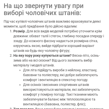
На що звернути увагу при
виборі чоловічих штанів:
Під час купівлі чоловічих штанів важливо враховувати деякі
моменти, щоб придбання було дійсно вдалим:
Розмір.
Для всіх видів моделей потрібно уточнити крім
довжини: обхват талії і стегон, глибину посадки спереду і
ззаду. До кожного фасону надається розмірна сітка,
керуючись якою, вийде підібрати хороший варіант
штанів на будь-яку чоловічу фігуру;
На яку пору року купуються штани?
Весна-літо, осінь-
зима або на всі сезони? Від цього залежить вибір
матеріалу і моделі штанів.
Для літа підійдуть вироби з нейлону, еластану,
бавовни та поліестеру, які добре забезпечують
комфорт і вентиляцію в спекотну погоду.
Для осінніх і весняних спортивних штанів
використовуються матеріали, які забезпечують
комфорт у помірну погоду. Такі тканини мають
забезпечувати баланс між теплоізоляцією та
вентиляцією (бавовна, поліестер, фліс);