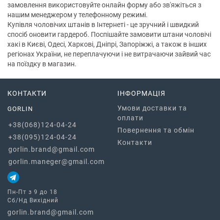
замовлення використовуйте онлайн форму або зв'яжіться з
нашим менеджером у телефонному режимі.
Купівля чоловічих штанів в Інтернеті - це зручний і швидкий
спосіб оновити гардероб. Поспішайте замовити штани чоловічі
хакі в Києві, Одесі, Харкові, Дніпрі, Запоріжжі, а також в інших
регіонах України, не переплачуючи і не витрачаючи зайвий час
на поїздку в магазин.
КОНТАКТИ
ІНФОРМАЦІЯ
Умови доставки та
GORLIN
оплати
+38(068)124-04-24
Повернення та обмін
+38(095)124-04-24
Контакти
gorlin.brand@gmail.com
gorlin.maneger@gmail.com
Пн-Пт з 9 до 18
Сб/Нд Вихідний
gorlin.brand@gmail.com