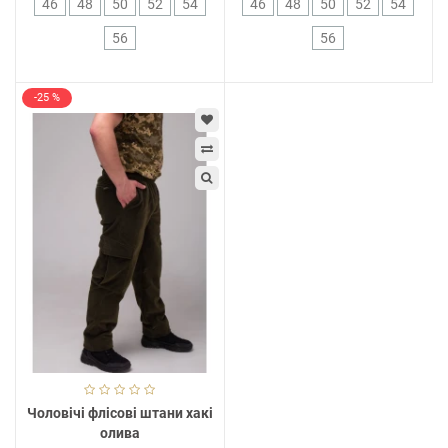
46
48
50
52
54
46
48
50
52
54
56
56
-25 %
Чоловічі флісові штани хакі
олива